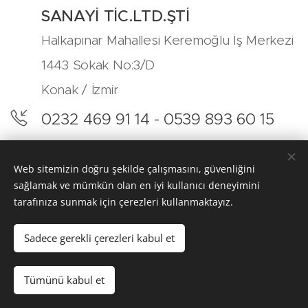
SANAYİ TİC.LTD.ŞTİ
Halkapınar Mahallesi Keremoğlu İş Merkezi
1443 Sokak No:3/D
Konak / İzmir
0232 469 91 14 - 0539 893 60 15
info@krcyangin.com
Web sitemizin doğru şekilde çalışmasını, güvenliğini
@krcyangin
sağlamak ve mümkün olan en iyi kullanıcı deneyimini
tarafınıza sunmak için çerezleri kullanmaktayız.
Sadece gerekli çerezleri kabul et
KRC YANGIN. -2026
Tümünü kabul et
Çerezler