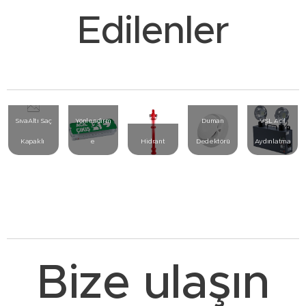
Edilenler
Betalite
UB-14
Acil
SıvaAltı Saç
Yönlendirm
Duman
VSL Acil
Kapaklı
e
Hidrant
Dedektörü
Aydınlatma
Bize ulaşın