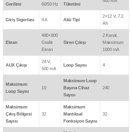
500 mA
Gerilimi
60/50 Hz
Tüketimi
2×12 V, 7.2
Giriş Sigortası
4 A
Akü Tipi
Ah
480×800
2 Kanal,
Ekran
Grafik
Siren Çıkışı
Maksimum
Ekran
1000 mA
24 V,
AUX Çıkışı
Loop Sayısı
4
500 mA
Maksimum Loop
Maksimum
10
Başına Cihaz
240
Loop Sayısı
Sayısı
Maksimum
Maksimum
Çıkış Bölgesi
32
Mantıksal
32
Sayısı
Fonksiyon Sayısı