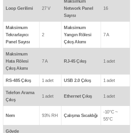
Maksimum
Loop Gerilimi
27 V
Network Panel
16
Sayısı
Maksimum
Maksimum
Tekrarlayıcı
2
Yangın Rölesi
7 A
Panel Sayısı
Çıkış Akımı
Maksimum
Hata Rölesi
7 A
RJ-45 Çıkış
1 adet
Çıkış Akımı
RS-485 Çıkış
1 adet
USB 2.0 Çıkış
1 adet
Telefon Arama
1 adet
Ethernet Çıkış
1 adet
Çıkış
-10°C ~
Nem
93% RH
Çalışma Sıcaklığı
55°C
Gövde