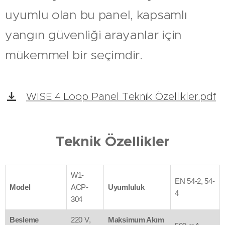
uyumlu olan bu panel, kapsamlı
yangın güvenliği arayanlar için
mükemmel bir seçimdir.
WISE 4 Loop Panel Teknik Özellikler.pdf
Teknik Özellikler
W1-
EN 54-2, 54-
Model
ACP-
Uyumluluk
4
304
Besleme
220 V,
Maksimum Akım