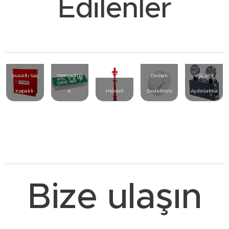
Edilenler
Betalite
UB-14
Acil
SıvaAltı Saç
Yönlendirm
Duman
VSL Acil
Kapaklı
e
Hidrant
Dedektörü
Aydınlatma
Bize ulaşın