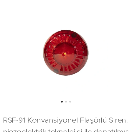
RSF-91 Konvansiyonel Flaşörlü Siren,
piezoelektrik teknolojisi ile donatılmış