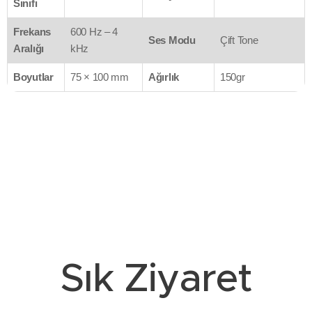
Sınıfı
Frekans
600 Hz – 4
Ses Modu
Çift Tone
Aralığı
kHz
Boyutlar
75 × 100 mm
Ağırlık
150gr
Sık Ziyaret