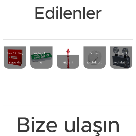
Edilenler
Betalite
UB-14
Acil
SıvaAltı Saç
Yönlendirm
Duman
VSL Acil
Kapaklı
e
Hidrant
Dedektörü
Aydınlatma
Bize ulaşın