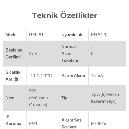
Teknik Özellikler
Model
RSF-91
Uyumluluk
EN 54-3
Normal
Besleme
27 V
Akım
0
Gerilimi
Tüketimi
Sıcaklık
-10°C / 70°C
Alarm Akımı
15 mA
Aralığı
90%
Tip A (İç Mekan
Nem
(Yoğuşma
Tip
Kullanımı İçin)
Olmadan)
IP
Alarm Ses
Koruma
IP21
80 dB/m
Seviyesi