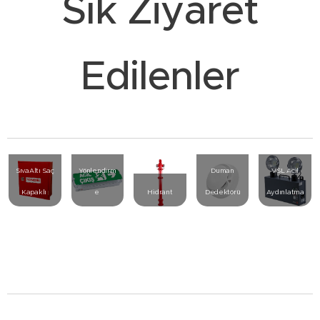
Sık Ziyaret
Edilenler
Betalite
UB-14
Acil
SıvaAltı Saç
Yönlendirm
Duman
VSL Acil
Kapaklı
e
Hidrant
Dedektörü
Aydınlatma