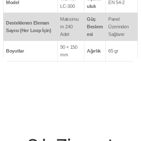
Model
EN 54-2
LC-300
uluk
Maksimu
Güç
Panel
Desteklenen Eleman
m 240
Beslem
Üzerinden
Sayısı (Her Loop İçin)
Adet
esi
Sağlanır
90 × 150
Boyutlar
Ağırlık
65 gr
mm