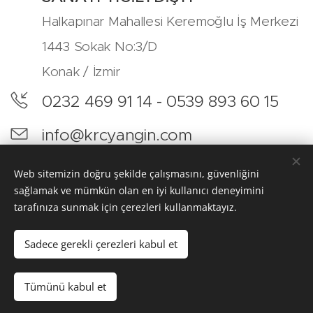
Halkapınar Mahallesi Keremoğlu İş Merkezi
1443 Sokak No:3/D
Konak / İzmir
0232 469 91 14 - 0539 893 60 15
info@krcyangin.com
@krcyangin
Web sitemizin doğru şekilde çalışmasını, güvenliğini
sağlamak ve mümkün olan en iyi kullanıcı deneyimini
tarafınıza sunmak için çerezleri kullanmaktayız.
Sadece gerekli çerezleri kabul et
KRC YANGIN. -2026
Çerezler
Tümünü kabul et