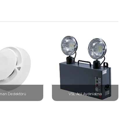
man Dedektörü
VSL Acil Aydınlatma