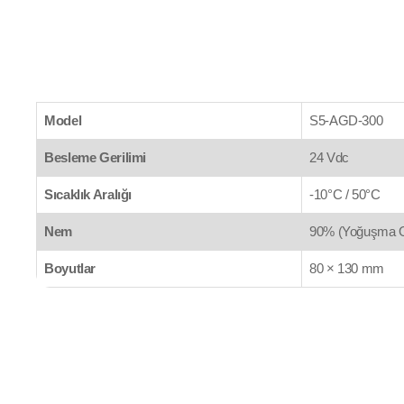
Model
S5-AGD-300
Besleme Gerilimi
24 Vdc
Sıcaklık Aralığı
-10°C / 50°C
Nem
90% (Yoğuşma 
Boyutlar
80 × 130 mm