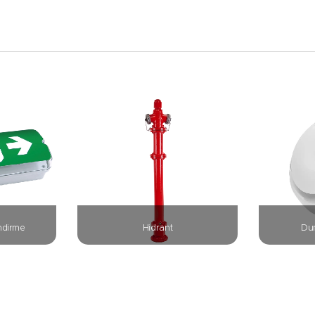
endirme
Hidrant
Du