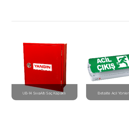
UB-14 SıvaAltı Saç Kapaklı
Betalite Acil Yönl