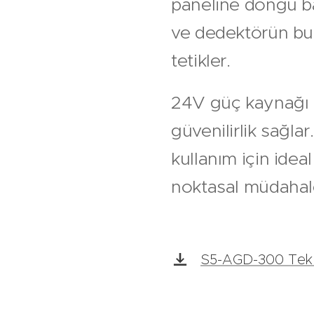
paneline döngü ba
ve dedektörün bu
tetikler.
24V güç kaynağı i
güvenilirlik sağla
kullanım için ideal 
noktasal müdahal
S5-AGD-300 Tekni