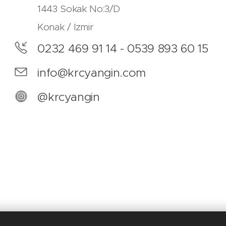
1443 Sokak No:3/D
Konak / İzmir
0232 469 91 14 - 0539 893 60 15
info@krcyangin.com
@krcyangin
KRC YANGIN. -2026