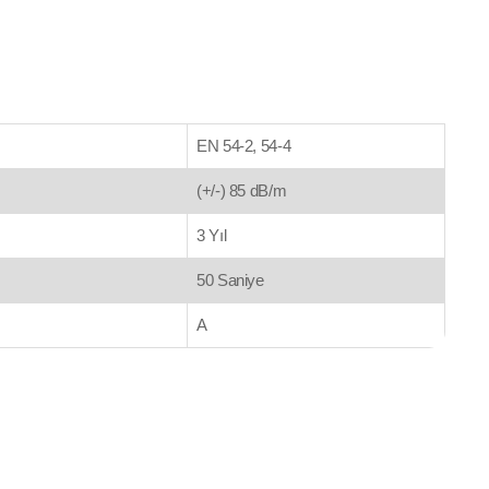
EN 54-2, 54-4
(+/-) 85 dB/m
3 Yıl
50 Saniye
A