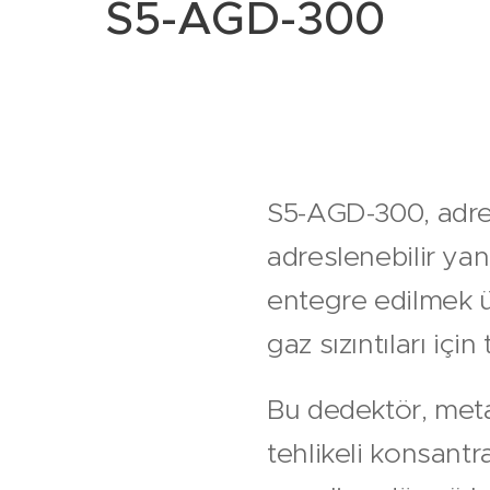
S5-AGD-300
S5-AGD-300, adre
adreslenebilir yan
entegre edilmek ü
gaz sızıntıları içi
Bu dedektör, metan
tehlikeli konsantr