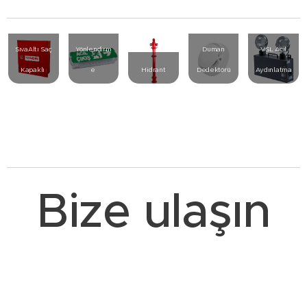
Betalite
UB-14
Acil
SıvaAltı Saç
Yönlendirm
Duman
VSL Acil
Kapaklı
e
Hidrant
Dedektörü
Aydınlatma
Bize ulaşın