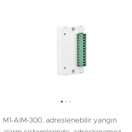
M1-AIM-300, adreslenebilir yangın
alarm sistemlerinde, adreslenemez