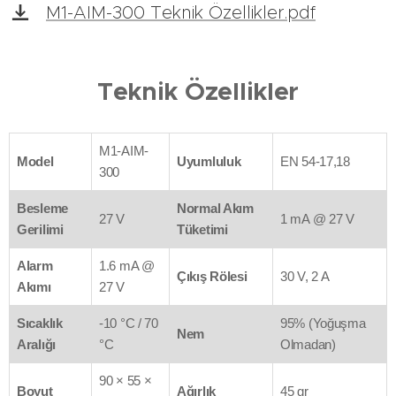
M1-AIM-300 Teknik Özellikler.pdf
Teknik Özellikler
M1-AIM-
Model
Uyumluluk
EN 54-17,18
300
Besleme
Normal Akım
27 V
1 mA @ 27 V
Gerilimi
Tüketimi
Alarm
1.6 mA @
Çıkış Rölesi
30 V, 2 A
Akımı
27 V
Sıcaklık
-10 °C / 70
95% (Yoğuşma
Nem
Aralığı
°C
Olmadan)
90 × 55 ×
Boyut
Ağırlık
45 gr